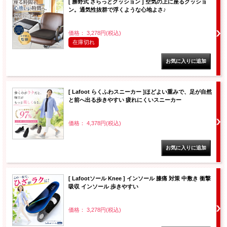
[ 勝野式 さらっとクッション ] 空気の上に座るクッショ
ン。通気性抜群で浮くような心地よさ♪
価格： 3,278円(税込)
在庫切れ
[ Lafoot らくふわスニーカー ]ほどよい重みで、足が自然
と前へ出る歩きやすい 疲れにくいスニーカー
価格： 4,378円(税込)
[ Lafootソール Knee ] インソール 膝痛 対策 中敷き 衝撃
吸収 インソール 歩きやすい
価格： 3,278円(税込)