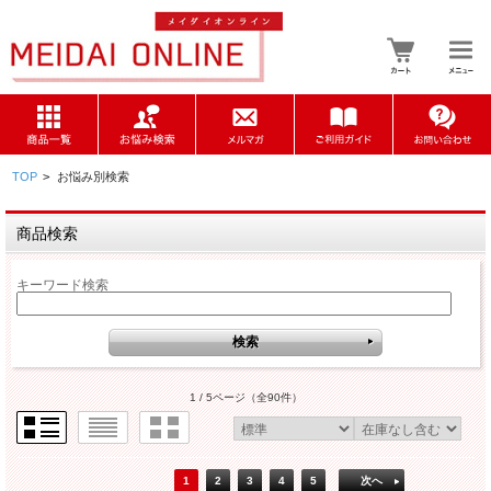
TOP
>
お悩み別検索
商品検索
キーワード検索
1 / 5ページ
（全90件）
1
2
3
4
5
次へ