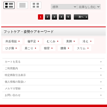
1
2
3
4
5
次へ
フットケア・姿勢ケアキーワード
外反母趾
偏平足
むくみ
美脚
冷え
ひざ痛
肩こり
猫背
腰痛
スリム
カートを見る
ご利用案内
特定商取引法表示
個人情報の取扱い
メルマガ登録
お問い合わせ