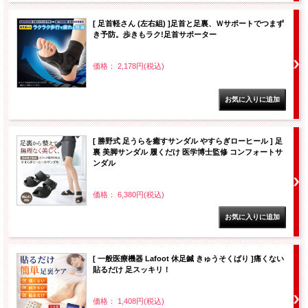
[ 足首軽さん (左右組) ]足首と足裏、Ｗサポートでつまず
き予防。歩きもラク!足首サポーター
価格： 2,178円(税込)
[ 勝野式 足うらを癒すサンダル やすらぎローヒール ] 足
裏 美脚サンダル 履くだけ 医学博士監修 コンフォートサ
ンダル
価格： 6,380円(税込)
[ 一般医療機器 Lafoot 休足鍼 きゅうそくばり ]痛くない
貼るだけ 足スッキリ！
価格： 1,408円(税込)