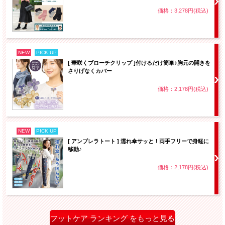
価格：3,278円(税込)
NEW
PICK UP
[ 華咲くブローチクリップ ]付けるだけ簡単♪胸元の開きを
さりげなくカバー
価格：2,178円(税込)
NEW
PICK UP
[ アンブレラトート ] 濡れ傘サッと！両手フリーで身軽に
移動♪
価格：2,178円(税込)
フットケア ランキング をもっと見る