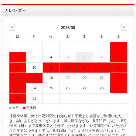
カレンダー
2026/08
日
月
火
水
木
金
土
1
2
3
4
5
6
7
8
9
10
11
12
13
14
15
16
17
18
19
20
21
22
23
24
25
26
27
28
29
30
31
■
■
今日
定休日
【夏季休業に伴う出荷対応のお知らせ】平素より当店をご利用いただ
き、誠にありがとうございます。誠に勝手ながら、8月11日（火）～8月
16日（日）まで夏季休業とさせていただきます。休業期間中にいただい
たご注文につきましては、8月18日（火）より順次発送いたします。ご
注文状況により、発送までに通常よりお時間をいただく場合がございま