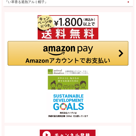
『い草香る遮熱アルミ帽子』