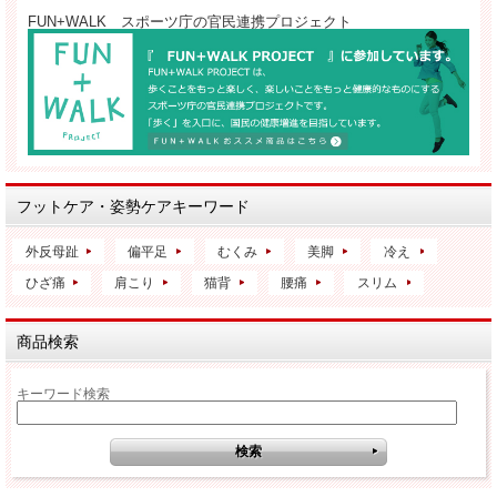
FUN+WALK スポーツ庁の官民連携プロジェクト
フットケア・姿勢ケアキーワード
外反母趾
偏平足
むくみ
美脚
冷え
ひざ痛
肩こり
猫背
腰痛
スリム
商品検索
キーワード検索