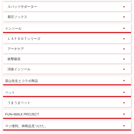
スパッツサポーター
着圧ソックス
インソール
ＬＡＦＯＯＴシリーズ
アーチケア
衝撃吸収
消臭インソール
當山先生とコラボ商品
ペット
うまうまベット
FUN+WALK PROJECT
マジ便利。神商品見つけた。