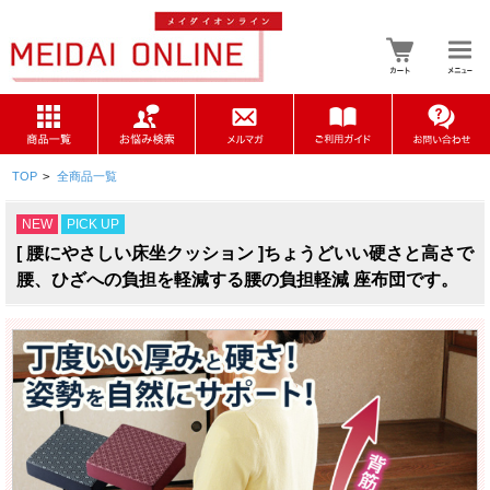
TOP
>
全商品一覧
NEW
PICK UP
[ 腰にやさしい床坐クッション ]ちょうどいい硬さと高さで
腰、ひざへの負担を軽減する腰の負担軽減 座布団です。