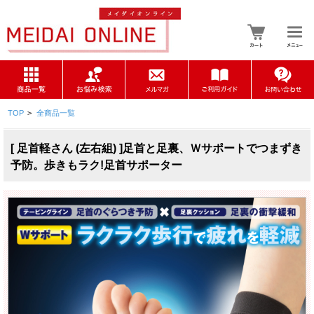
TOP
>
全商品一覧
[ 足首軽さん (左右組) ]足首と足裏、Ｗサポートでつまずき
予防。歩きもラク!足首サポーター