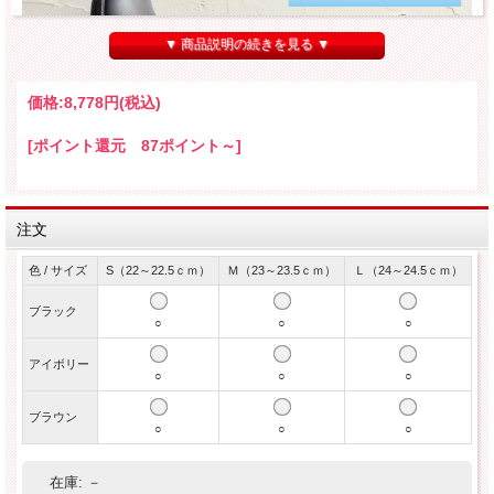
▼ 商品説明の続きを見る ▼
価格:
8,778円
(税込)
[ポイント還元 87ポイント～]
注文
色 / サイズ
S（22～22.5ｃｍ）
Ｍ（23～23.5ｃｍ）
Ｌ（24～24.5ｃｍ）
ブラック
○
○
○
アイボリー
○
○
○
ブラウン
○
○
○
在庫:
－