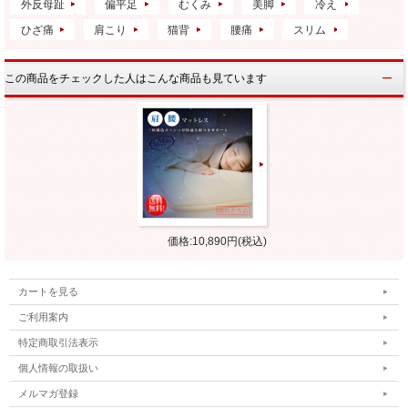
外反母趾
偏平足
むくみ
美脚
冷え
ひざ痛
肩こり
猫背
腰痛
スリム
この商品をチェックした人はこんな商品も見ています
価格:10,890円(税込)
カートを見る
ご利用案内
特定商取引法表示
個人情報の取扱い
メルマガ登録