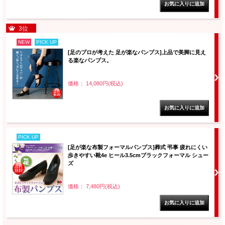
3位
NEW
PICK UP
[足のプロが考えた 足が楽なパンプス]上品で美脚に見え
る楽なパンプス。
価格： 14,080円(税込)
PICK UP
[足が楽な布製フォーマルパンプス]葬式 弔事 疲れにくい
歩きやすい靴4e ヒール3.5cmブラックフォーマル シュー
ズ
価格： 7,480円(税込)