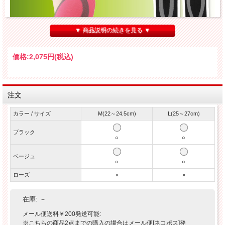
▼ 商品説明の続きを見る ▼
価格:
2,075円
(税込)
注文
カラー / サイズ
M(22～24.5cm)
L(25～27cm)
ブラック
○
○
ベージュ
○
○
ローズ
×
×
在庫:
－
メール便送料￥200発送可能:
※こちらの商品2点までの購入の場合はメール便[ネコポス]発