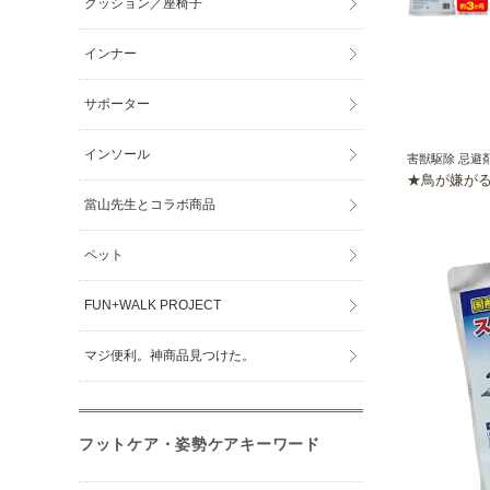
クッション／座椅子
インナー
サポーター
インソール
害獣駆除 忌避剤
★鳥が嫌が
當山先生とコラボ商品
ペット
FUN+WALK PROJECT
マジ便利。神商品見つけた。
フットケア・姿勢ケアキーワード