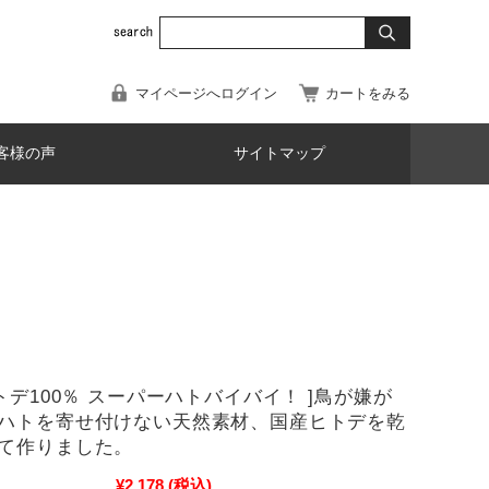
マイページへログイン
カートをみる
客様の声
サイトマップ
ヒトデ100％ スーパーハトバイバイ！ ]鳥が嫌が
ハトを寄せ付けない天然素材、国産ヒトデを乾
て作りました。
¥2,178
(税込)