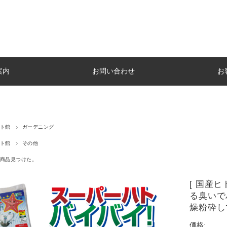
案内
お問い合わせ
お
ト館
ガーデニング
ト館
その他
商品見つけた。
[ 国産
る臭いで
燥粉砕し
価格: