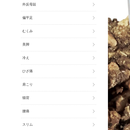
外反母趾
偏平足
むくみ
美脚
冷え
ひざ痛
肩こり
猫背
腰痛
スリム