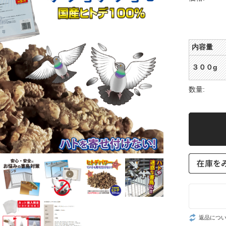
内容量
３００g
数量:
返品につ