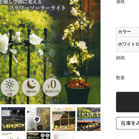
価格:
カラー
ホワイト
納期:
数量: