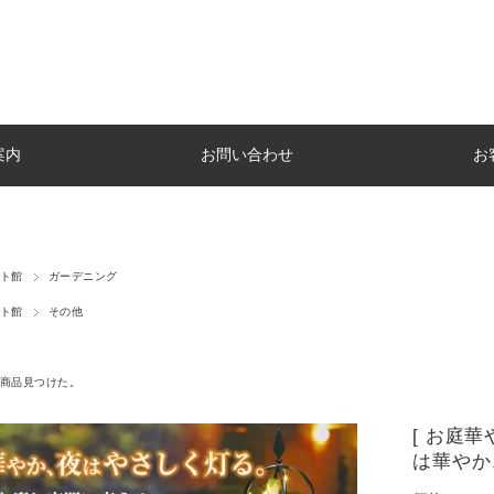
案内
お問い合わせ
お
ト館
ガーデニング
ト館
その他
商品見つけた。
[ お庭
は華やか