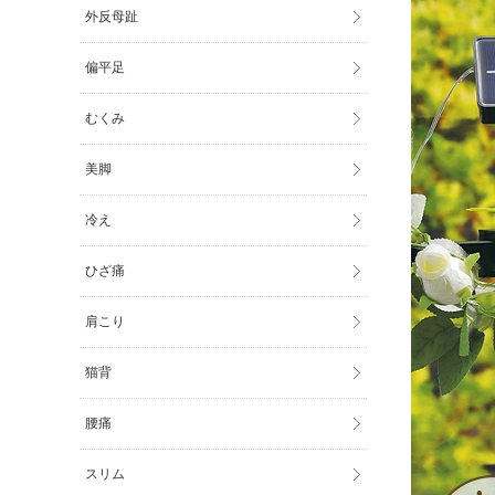
外反母趾
偏平足
むくみ
美脚
冷え
ひざ痛
肩こり
猫背
腰痛
スリム